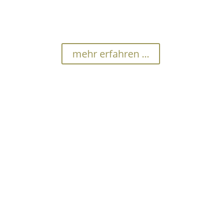
Einzelhandels-Geschäfte, Handwerksbetriebe,
Garagen sollen ganz oder teilweise geräumt werden?
Sprechen Sie mit uns…
+49 (0) 2161 270 9 272
mehr erfahren ...
Nachlassankauf