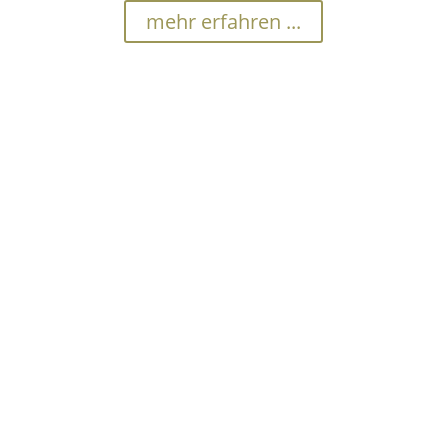
mehr erfahren ...
Seniorenumzug
Sie haben eine Pflegestufe bzw. einen Pflegegrad ?