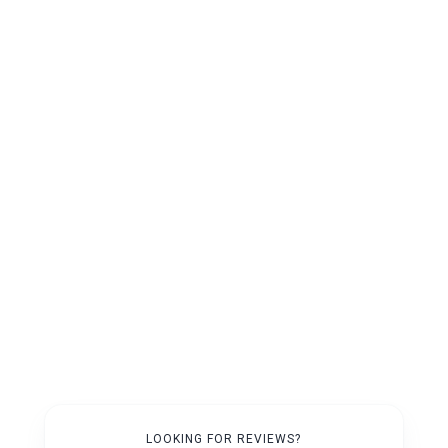
Wertanrechnung verwertbarer Objekte
w
Persönlich
Persöhnlicher Kontakt
Rufen Sie uns an:
02161 270 9 272
LOOKING FOR REVIEWS?