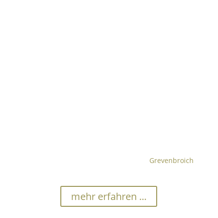
Entrümpelung
Der Rümpel-König arbeitet als anerkannter Spezialist
für jede Entrümpelung, vor allem in den Gebieten
Mönchengladbach, Düsseldorf, Neuss,
Grevenbroich
,
Ratingen, Meerbusch, sowie Heinsberg. Andere Orte
gerne auf Anfrage.
mehr erfahren ...