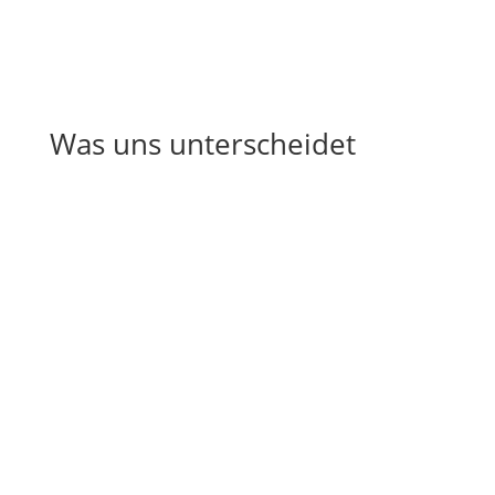
Was uns unterscheidet
Z
Risikofrei
Unverbindliche kostenlose
Vor-Ort-Besichtigung.