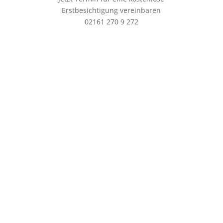
Erstbesichtigung vereinbaren
02161 270 9 272

Komplett
Wir kümmern uns gerne auch um
Demontagearbeiten und was Sie sonst noch
entlasten könnte

Fair