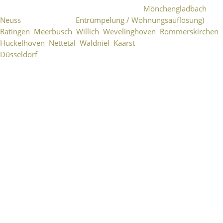
Entrümpelung, vor allem in den Gebieten
Mönchengladbach
,
Neuss
, Grevenbroich (
Entrümpelung
/
Wohnungsauflösung
)
,
Ratingen
,
Meerbusch
,
Willich
,
Wevelinghoven
,
Rommerskirchen
,
Hückelhoven
,
Nettetal
,
Waldniel
,
Kaarst
sowie Großraum
Düsseldorf
Kontakt ...
Gefunden bei einer Büroauflösung in
Grevenbroich-Südstadt
Die Postkarte zeigt eine historische Ansicht der
Erftwerk Aktiengesellschaft in Grevenbroich aus den